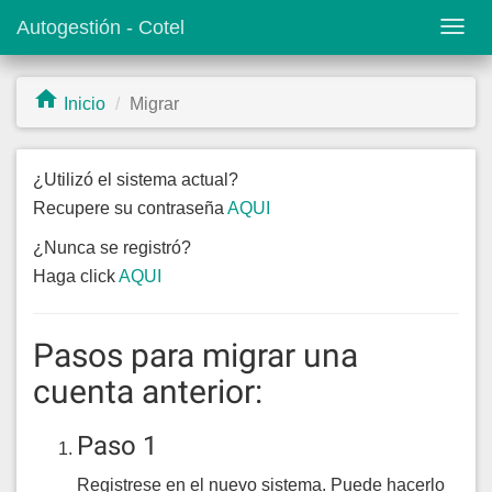
Autogestión - Cotel
Activ
nave
Inicio
Migrar
Saltar
al
contenido
¿Utilizó el sistema actual?
principal
Recupere su contraseña
AQUI
¿Nunca se registró?
Haga click
AQUI
Pasos para migrar una
cuenta anterior:
Paso 1
Registrese en el nuevo sistema. Puede hacerlo