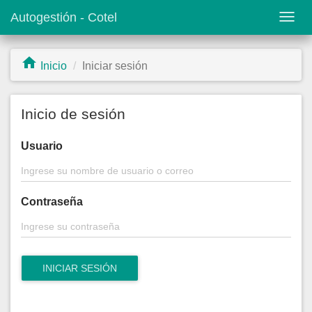
Autogestión - Cotel
Activ
nave
Inicio
Iniciar sesión
Saltar
al
contenido
Inicio de sesión
principal
Usuario
Contraseña
INICIAR SESIÓN